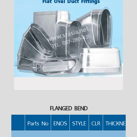
FLANGED BEND
Parts No
ENOS
STYLE
CLR
THICKNESS